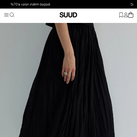
Suud Basic: 2 ve üzeri ürüne %20 indirim
Anasayfa
Giyim
Alt Giyim
Etek
Siyah Donette Piliseli Etek