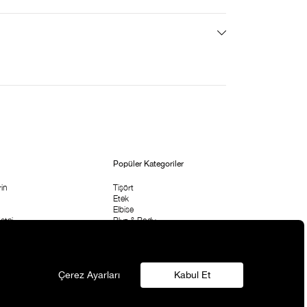
Popüler Kategoriler
in
Tişört
Etek
Elbise
etni
Bluz & Body
Pantolon
rı
Çanta