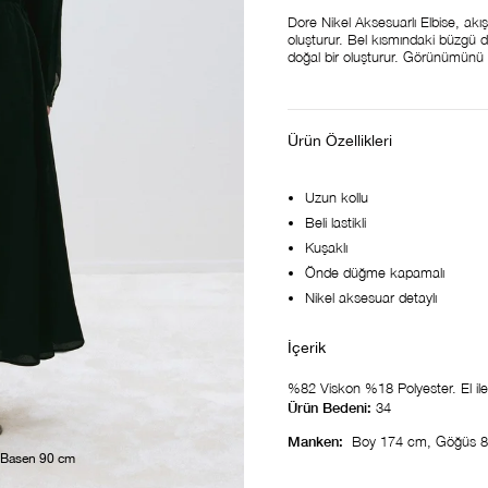
Dore Nikel Aksesuarlı Elbise, ak
oluşturur. Bel kısmındaki büzgü d
doğal bir oluşturur. Görünümünü
Ürün Özellikleri
Uzun kollu
Beli lastikli
Kuşaklı
Önde düğme kapamalı
Nikel aksesuar detaylı
%82 Viskon %18 Polyester. El ile ö
Ürün Bedeni:
34
Manken:
Boy 174 cm, Göğüs 8
 Basen 90 cm