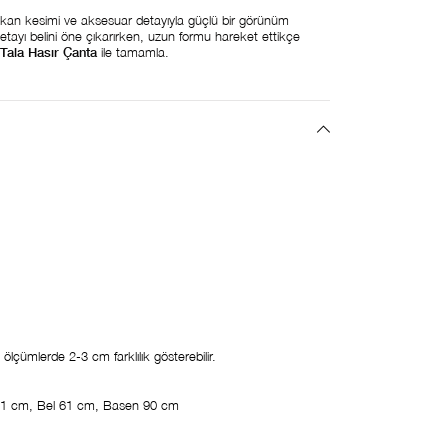
ışkan kesimi ve aksesuar detayıyla güçlü bir görünüm
etayı belini öne çıkarırken, uzun formu hareket ettikçe
Tala Hasır Çanta
ile tamamla.
lçümlerde 2-3 cm farklılık gösterebilir.
1 cm, Bel 61 cm, Basen 90 cm