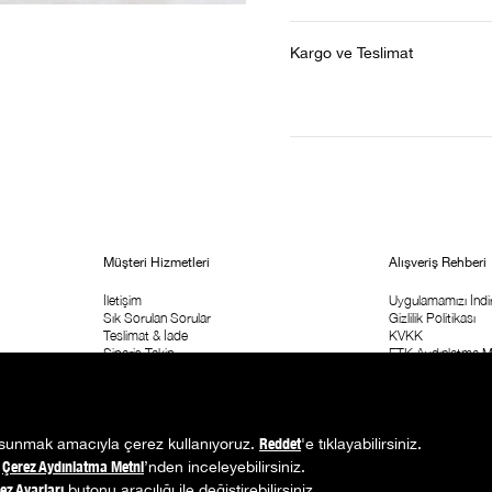
Kargo ve Teslimat
Müşteri Hizmetleri
Alışveriş Rehberi
İletişim
Uygulamamızı İndir
Sık Sorulan Sorular
Gizlilik Politikası
Teslimat & İade
KVKK
Sipariş Takip
ETK Aydınlatma M
Kolay İade Formu
Ticari İleişim İzni
Mağaza Adresi
Kampanya Koşulla