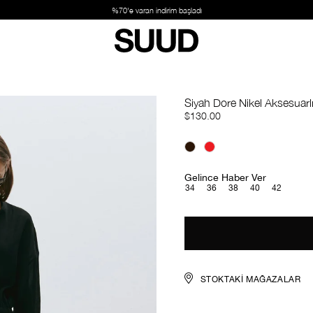
%70'e varan indirim başladı
Siyah Dore Nikel Aksesuarlı
$130.00
Gelince Haber Ver
34
36
38
40
42
STOKTAKI MAĞAZALAR