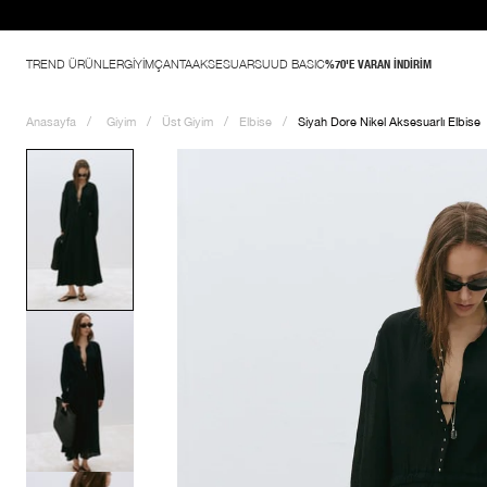
TREND ÜRÜNLER
GİYİM
ÇANTA
AKSESUAR
SUUD BASIC
%70'E VARAN İNDİRİM
Anasayfa
Giyim
Üst Giyim
Elbise
Siyah Dore Nikel Aksesuarlı Elbise