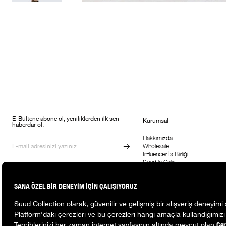
E-Bültene abone ol, yeniliklerden ilk sen
Kurumsal
haberdar ol.
Hakkımızda
Wholesale
Influencer İş Birliği
Suud'la Çalış
Kampanyalar, ürünler ve değişiklikler
hakkında e-mail ve SMS almayı kendi
rızamla kabul ediyorum. Gizlilik
sözleşmesine buradan ulaşabilirsin