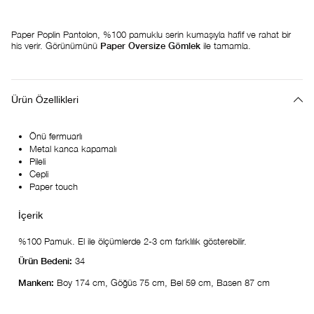
Paper Poplin Pantolon, %100 pamuklu serin kumaşıyla hafif ve rahat bir
his verir. Görünümünü
Paper Oversize Gömlek
ile tamamla.
Ürün Özellikleri
Önü fermuarlı
Metal kanca kapamalı
Pileli
Cepli
Paper touch
%100 Pamuk. El ile ölçümlerde 2-3 cm farklılık gösterebilir.
Ürün Bedeni:
34
Manken:
Boy 174 cm, Göğüs 75 cm, Bel 59 cm, Basen 87 cm