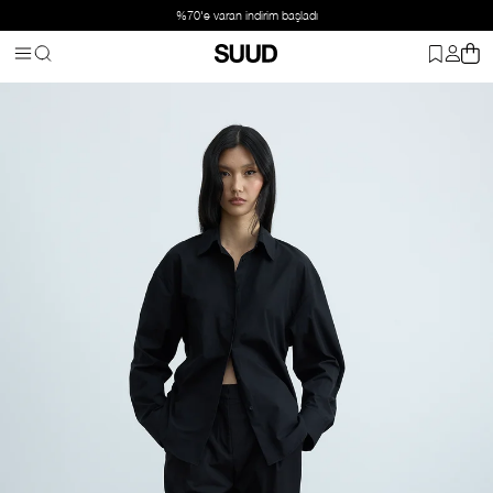
%70'e varan indirim başladı
Anasayfa
Giyim
Alt Giyim
Pantolon
Siyah Paper Poplin Pantol