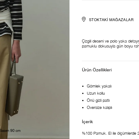
STOKTAKI MAĞAZALAR
Çizgili deseni ve polo yaka deta
pamuklu dokusuyla gün boyu rah
Ürün Özellikleri
Gömlek yakalı
Uzun kollu
Önü gizli patlı
Oversize kalıplı
 Basen 90 cm
%100 Pamuk. El ile ölçümlerde 2-3