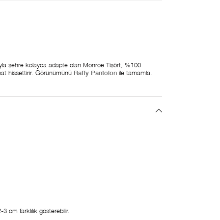
yıyla şehre kolayca adapte olan Monroe Tişört, %100
at hissettirir. Görünümünü
Raffy Pantolon
ile tamamla.
 cm farklılık gösterebilir.