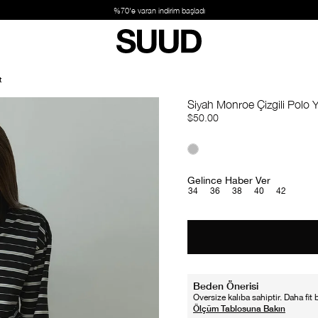
%70'e varan indirim başladı
t
Siyah Monroe Çizgili Polo Y
$50.00
Gelince Haber Ver
34
36
38
40
42
Beden Önerisi
Oversize kalıba sahiptir. Daha fit