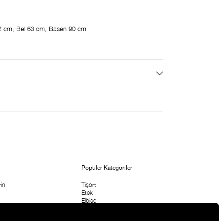
2 cm, Bel 63 cm, Basen 90 cm
Popüler Kategoriler
in
Tişört
Etek
Elbise
etni
Bluz & Body
Pantolon