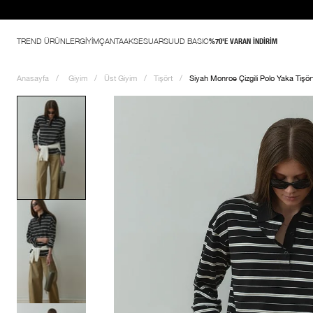
TREND ÜRÜNLER
GİYİM
ÇANTA
AKSESUAR
SUUD BASIC
%70'E VARAN İNDİRİM
Anasayfa
Giyim
Üst Giyim
Tişört
Siyah Monroe Çizgili Polo Yaka Tişör