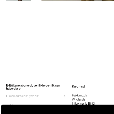
E-Bültene abone ol, yeniliklerden ilk sen
Kurumsal
haberdar ol.
Hakkımızda
Wholesale
Influencer İş Birliği
Kampanyalar, ürünler ve değişiklikler
Suud'la Çalış
hakkında e-mail ve SMS almayı kendi
rızamla kabul ediyorum. Gizlilik