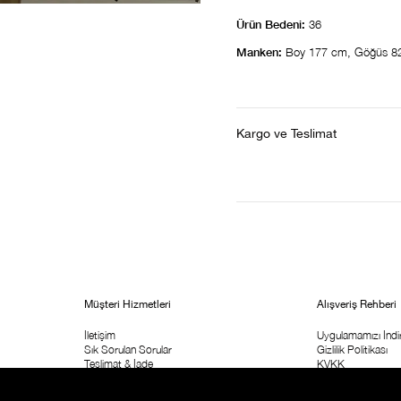
Ürün Bedeni:
36
Manken:
Boy 177 cm, Göğüs 8
Kargo ve Teslimat
Müşteri Hizmetleri
Alışveriş Rehberi
İletişim
Uygulamamızı İndir
Sık Sorulan Sorular
Gizlilik Politikası
Teslimat & İade
KVKK
Sipariş Takip
ETK Aydınlatma M
Kolay İade Formu
Ticari İleişim İzni