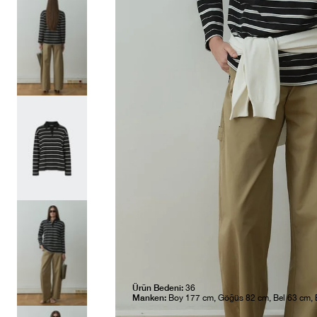
Ürün Bedeni:
36
Manken:
Boy 177 cm, Göğüs 82 cm, Bel 63 cm,