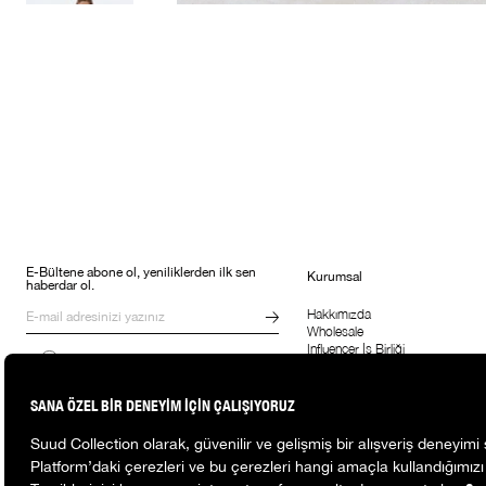
E-Bültene abone ol, yeniliklerden ilk sen
Kurumsal
haberdar ol.
Hakkımızda
Wholesale
Influencer İş Birliği
Kampanyalar, ürünler ve değişiklikler
Suud'la Çalış
hakkında e-mail ve SMS almayı kendi
rızamla kabul ediyorum. Gizlilik
sözleşmesine buradan ulaşabilirsin