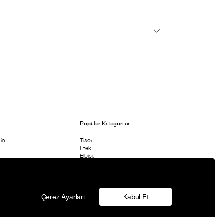
Popüler Kategoriler
in
Tişört
Etek
Elbise
etni
Bluz & Body
Pantolon
rı
Çanta