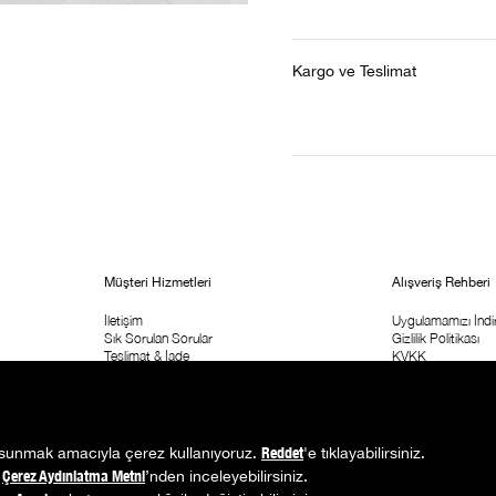
Kargo ve Teslimat
Müşteri Hizmetleri
Alışveriş Rehberi
İletişim
Uygulamamızı İndir
Sık Sorulan Sorular
Gizlilik Politikası
Teslimat & İade
KVKK
Sipariş Takip
ETK Aydınlatma M
Kolay İade Formu
Ticari İleişim İzni
Mağaza Adresi
Kampanya Koşulla