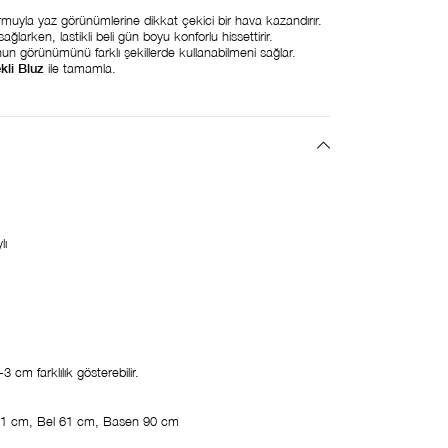
rmuyla yaz görünümlerine dikkat çekici bir hava kazandırır.
larken, lastikli beli gün boyu konforlu hissettirir.
nun görünümünü farklı şekillerde kullanabilmeni sağlar.
kli Bluz
ile tamamla.
lı
 cm farklılık gösterebilir.
1 cm, Bel 61 cm, Basen 90 cm