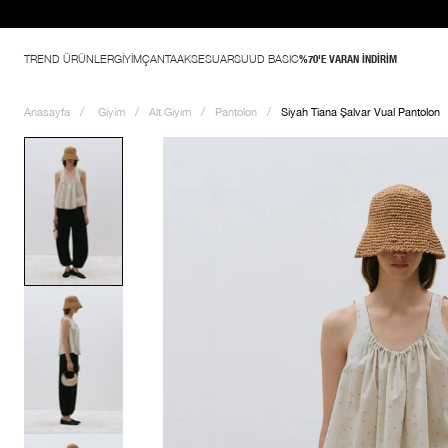
TREND ÜRÜNLER
GİYİM
ÇANTA
AKSESUAR
SUUD BASIC
%70'E VARAN İNDİRİM
Anasayfa
Giyim
Alt Giyim
Pantolon
Siyah Tiana Şalvar Vual Pantolon