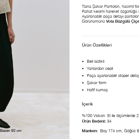
Tiana Şalvar Pantolon, hacimli fo
Rahat kesimi hareket özgürlüğü sağ
Ayarlanabilir paça detayı pantolo
Görünümünü
Vola Büzgülü Çiçe
Ürün Özellikleri
Beli lastikli
Yanlardan cepli
Paça ayarlanabilir stoper detay
Şalvar form
Hafif kumaş
%100 Viskon. El ile ölçümlerde 2-3
Ürün Bedeni:
34
Manken:
Boy 174 cm, Göğüs 8
 Basen 90 cm