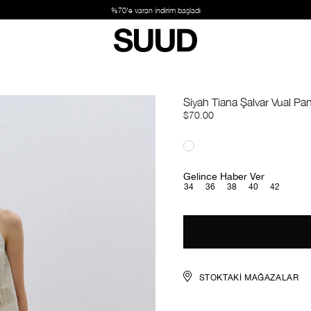
%70'e varan indirim başladı
Siyah Tiana Şalvar Vual Pa
$70.00
Gelince Haber Ver
34
36
38
40
42
STOKTAKI MAĞAZALAR