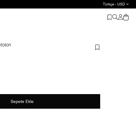
Türkçe - USD
ntolon