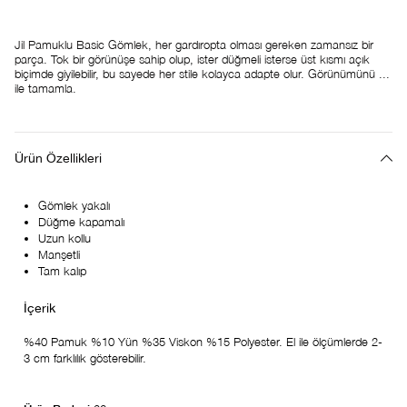
Jil Pamuklu Basic Gömlek, her gardıropta olması gereken zamansız bir
parça. Tok bir görünüşe sahip olup, ister düğmeli isterse üst kısmı açık
biçimde giyilebilir, bu sayede her stile kolayca adapte olur. Görünümünü ...
ile tamamla.
Ürün Özellikleri
Gömlek yakalı
Düğme kapamalı
Uzun kollu
Manşetli
Tam kalıp
%40 Pamuk %10 Yün %35 Viskon %15 Polyester. El ile ölçümlerde 2-
3 cm farklılık gösterebilir.