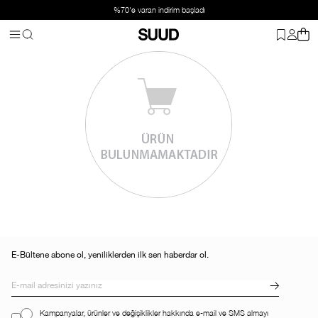
%70'e varan indirim başladı
E-Bültene abone ol, yeniliklerden ilk sen haberdar ol.
Kampanyalar, ürünler ve değişiklikler hakkında e-mail ve SMS almayı