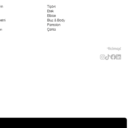
in
Tişört
Etek
Elbise
etni
Bluz & Body
Pantolon
rı
Çanta