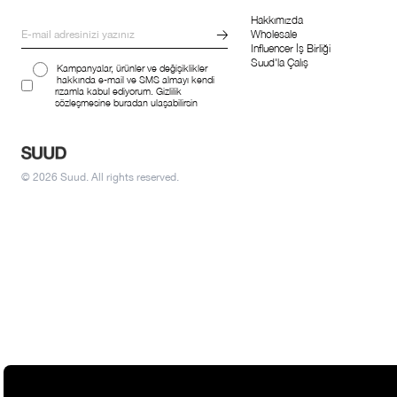
Hakkımızda
Wholesale
Influencer İş Birliği
Suud'la Çalış
Kampanyalar, ürünler ve değişiklikler
hakkında e-mail ve SMS almayı kendi
rızamla kabul ediyorum. Gizlilik
sözleşmesine buradan ulaşabilirsin
© 2026 Suud. All rights reserved.