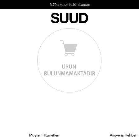
%70'e varan indirim başladı
Müşteri Hizmetleri
Alışveriş Rehberi