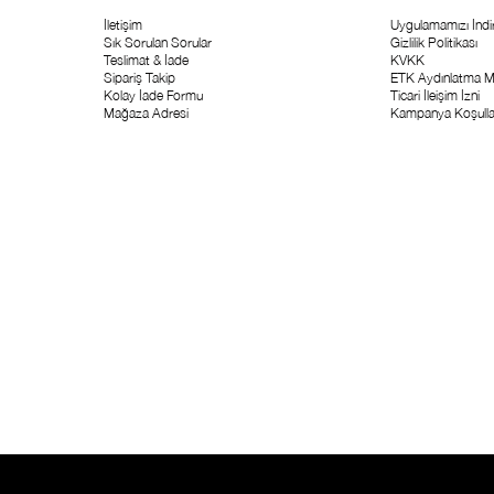
İletişim
Uygulamamızı İndir
Sık Sorulan Sorular
Gizlilik Politikası
Teslimat & İade
KVKK
Sipariş Takip
ETK Aydınlatma M
Kolay İade Formu
Ticari İleişim İzni
Mağaza Adresi
Kampanya Koşulla