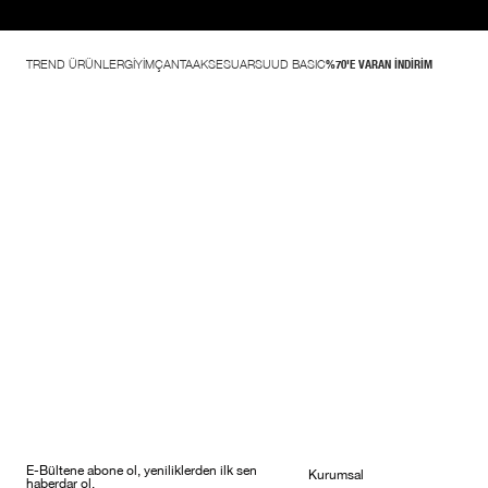
TREND ÜRÜNLER
GİYİM
ÇANTA
AKSESUAR
SUUD BASIC
%70'E VARAN İNDİRİM
E-Bültene abone ol, yeniliklerden ilk sen
Kurumsal
haberdar ol.