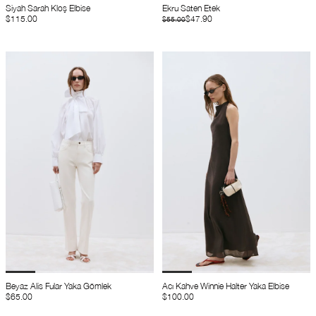
Siyah Sarah Kloş Elbise
Ekru Saten Etek
$115.00
$47.90
$55.00
Beyaz Alis Fular Yaka Gömlek
Acı Kahve Winnie Halter Yaka Elbise
$65.00
$100.00