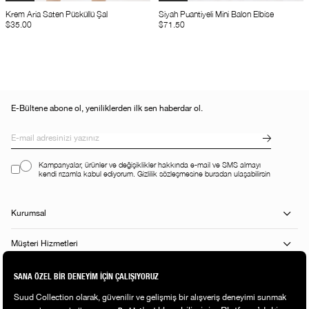
Krem Aria Saten Püsküllü Şal
Siyah Puantiyeli Mini Balon Elbise
$35.00
$71.50
E-Bültene abone ol, yeniliklerden ilk sen haberdar ol.
Kampanyalar, ürünler ve değişiklikler hakkında e-mail ve SMS almayı
kendi rızamla kabul ediyorum. Gizlilik sözleşmesine buradan ulaşabilirsin
Kurumsal
Müşteri Hizmetleri
Alışveriş Rehberi
Popüler Kategoriler