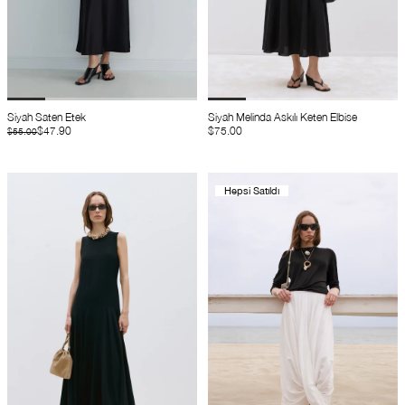
Siyah Saten Etek
Siyah Melinda Askılı Keten Elbise
$47.90
$75.00
$55.00
Hepsi Satıldı