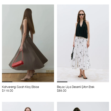
Kahverengi Sarah Kloş Elbise
Beyaz Lilya Desenli Şifon Etek
$115.00
$85.00