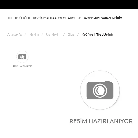
TREND ÜRÜNLER
GİYİM
ÇANTA
AKSESUAR
SUUD BASIC
%70'E VARAN İNDİRİM
Anasayfa
Giyim
Üst Giyim
Bluz
Yağ Yeşili Test Ürünü