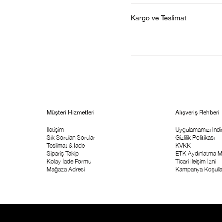
Kargo ve Teslimat
Müşteri Hizmetleri
Alışveriş Rehberi
İletişim
Uygulamamızı İndir
Sık Sorulan Sorular
Gizlilik Politikası
Teslimat & İade
KVKK
Sipariş Takip
ETK Aydınlatma M
Kolay İade Formu
Ticari İleişim İzni
Mağaza Adresi
Kampanya Koşulla