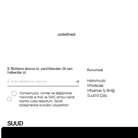
undefined
E-Bültene abone ol, yeniliklerden ilk sen
Kurumsal
haberdar ol.
Hakkımızda
Wholesale
Influencer İş Birliği
Kampanyalar, ürünler ve değişiklikler
Suud'la Çalış
hakkında e-mail ve SMS almayı kendi
rızamla kabul ediyorum. Gizlilik
sözleşmesine buradan ulaşabilirsin
© 2026 Suud. All rights reserved.