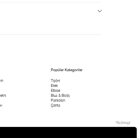
Popüler Kategoriler
in
Tişört
Etek
Elbise
etni
Bluz & Body
Pantolon
rı
Çanta