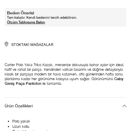
Beden Önerisi
Tam kalıptır. Kendi bedenini tercih edebilirsin.
STOKTAKI MAĞAZALAR
Carter Polo Yaka Triko Kazak, merserize dokusuyla bahar ayları için ideal,
hafif ve rahat bir parça. Kendinden vatkalı tasarımı ve düğme detaylarıyla
klasik bir parçaya modern bir hava katarken, ofis günlerinden hafta sonu
planlarına kadar her görünüme kolayca uyum sağlar. Görünümünü
Caby
Geniş Paça Pantolon
ile tamamla.
Ürün Özellikleri
Polo yakalı
Uzun kollu