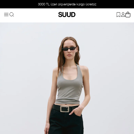
3000 TL üzeri alışverişlerde kargo ücretsiz
Anasayfa
Giyim
Alt Giyim
Jean
Siyah Effortless Straight Jean