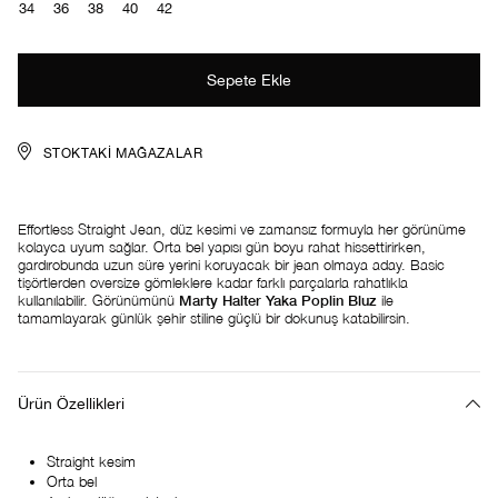
34
36
38
40
42
STOKTAKI MAĞAZALAR
Effortless Straight Jean, düz kesimi ve zamansız formuyla her görünüme
kolayca uyum sağlar. Orta bel yapısı gün boyu rahat hissettirirken,
gardırobunda uzun süre yerini koruyacak bir jean olmaya aday. Basic
tişörtlerden oversize gömleklere kadar farklı parçalarla rahatlıkla
kullanılabilir. Görünümünü
Marty Halter Yaka Poplin Bluz
ile
tamamlayarak günlük şehir stiline güçlü bir dokunuş katabilirsin.
Ürün Özellikleri
Straight kesim
Orta bel