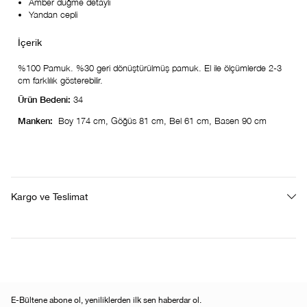
Amber düğme detaylı
Yandan cepli
%100 Pamuk. %30 geri dönüştürülmüş pamuk. El ile ölçümlerde 2-3
cm farklılık gösterebilir.
Ürün Bedeni:
34
Manken:
Boy 174 cm, Göğüs 81 cm, Bel 61 cm, Basen 90 cm
Kargo ve Teslimat
E-Bültene abone ol, yeniliklerden ilk sen haberdar ol.