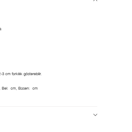
ı
 cm farklılık gösterebilir.
 Bel: cm, Basen: cm