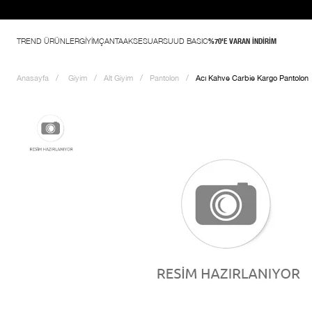
TREND ÜRÜNLER
GİYİM
ÇANTA
AKSESUAR
SUUD BASIC
%70'E VARAN İNDİRİM
Anasayfa
Giyim
Alt Giyim
Pantolon
Acı Kahve Carbie Kargo Pantolon