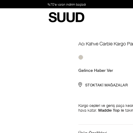
%70'e varan indirim başladı
Acı Kahve Carbie Kargo Pa
Gelince Haber Ver
STOKTAKI MAĞAZALAR
Kargo cepleri ve geniş paça kesi
hava katar.
Maddie Top
ile tak