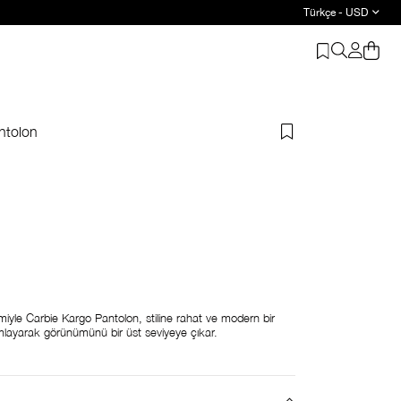
Türkçe - USD
ntolon
miyle Carbie Kargo Pantolon, stiline rahat ve modern bir
ımlayarak görünümünü bir üst seviyeye çıkar.