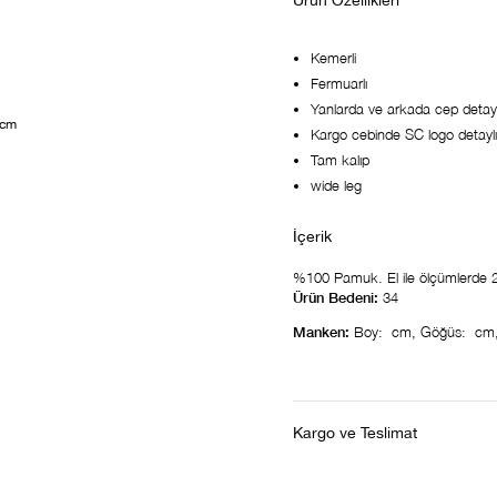
Ürün Özellikleri
Kemerli
Fermuarlı
Yanlarda ve arkada cep detayl
 cm
Kargo cebinde SC logo detaylı
Tam kalıp
wide leg
%100 Pamuk. El ile ölçümlerde 2-3
Ürün Bedeni:
34
Manken:
Boy: cm, Göğüs: cm,
Kargo ve Teslimat