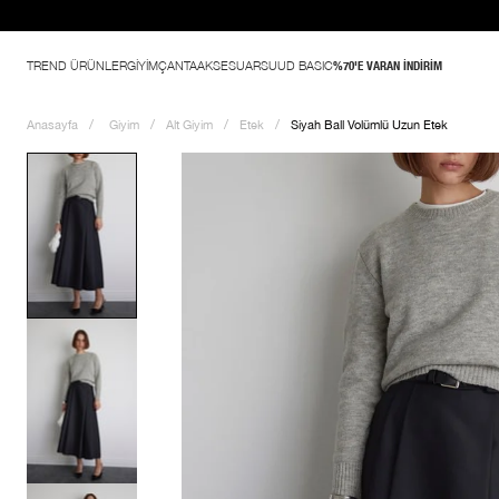
TREND ÜRÜNLER
GİYİM
ÇANTA
AKSESUAR
SUUD BASIC
%70'E VARAN İNDİRİM
Anasayfa
Giyim
Alt Giyim
Etek
Siyah Ball Volümlü Uzun Etek