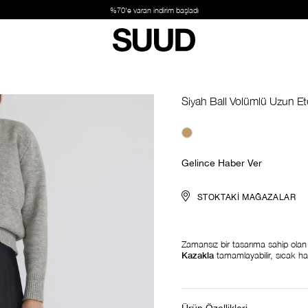
Suud Basic: 2 ve üzer
Siyah Ball Volümlü Uzun Et
Gelince Haber Ver
STOKTAKI MAĞAZALAR
Zamansız bir tasarıma sahip ola
Kazakla
tamamlayabilir, sıcak h