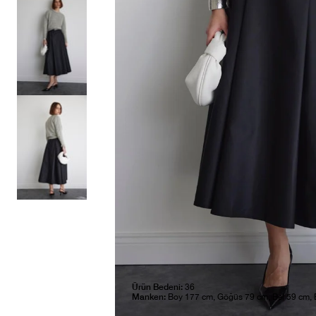
Ürün Bedeni:
36
Manken:
Boy 177 cm, Göğüs 79 cm, Bel 59 cm,