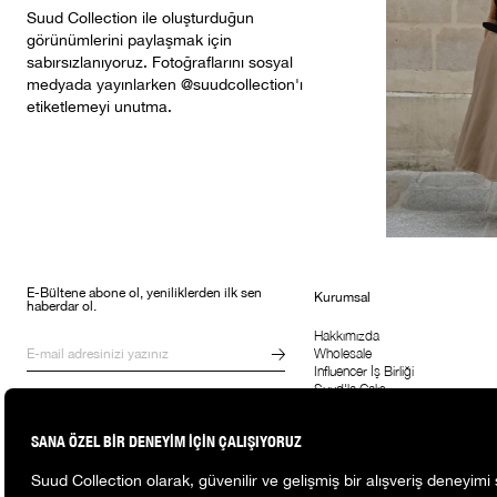
Suud Collection ile oluşturduğun
görünümlerini paylaşmak için
sabırsızlanıyoruz. Fotoğraflarını sosyal
medyada yayınlarken @suudcollection'ı
etiketlemeyi unutma.
E-Bültene abone ol, yeniliklerden ilk sen
Kurumsal
haberdar ol.
Hakkımızda
Wholesale
Influencer İş Birliği
Suud'la Çalış
Kampanyalar, ürünler ve değişiklikler
hakkında e-mail ve SMS almayı kendi
rızamla kabul ediyorum. Gizlilik
sözleşmesine buradan ulaşabilirsin