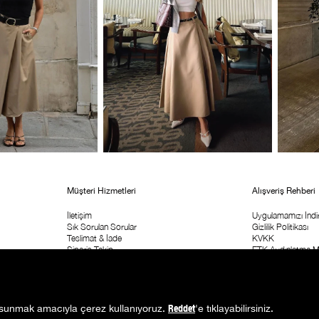
Müşteri Hizmetleri
Alışveriş Rehberi
İletişim
Uygulamamızı İndir
Sık Sorulan Sorular
Gizlilik Politikası
Teslimat & İade
KVKK
Sipariş Takip
ETK Aydınlatma M
Kolay İade Formu
Ticari İleişim İzni
Mağaza Adresi
Kampanya Koşulla