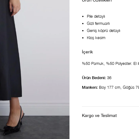
Ürün Özellikleri
Pile detaylı
Gizli fermuarlı
Geniş köprü detaylı
Kloş kesim
%50 Pamuk, %50 Polyester. El ile 
Ürün Bedeni:
36
Manken:
Boy 177 cm, Göğüs 7
Kargo ve Teslimat
 Basen 89 cm