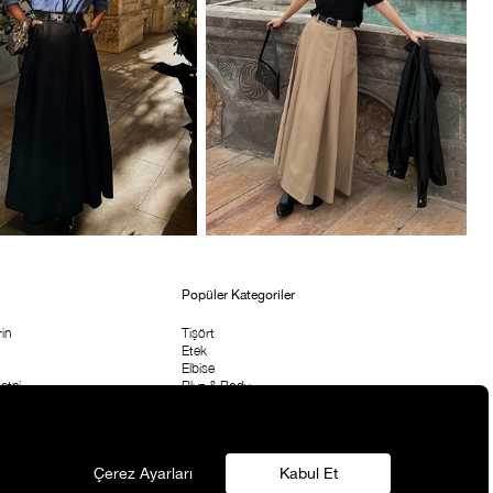
Popüler Kategoriler
in
Tişört
Etek
Elbise
etni
Bluz & Body
Pantolon
rı
Çanta