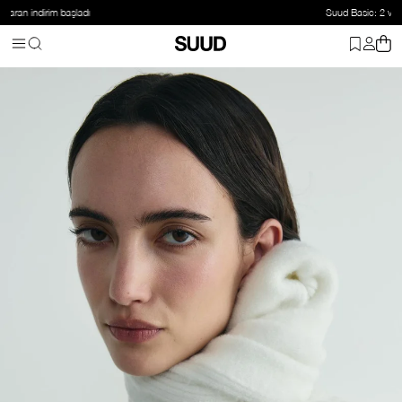
Suud Basic: 2 ve üzeri ürüne %20 indirim
Anasayfa
Aksesuar
Atkı
Ekru Bella Triko Atkı