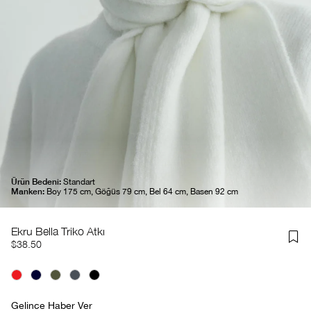
Ürün Bedeni:
Standart
Manken:
Boy 175 cm, Göğüs 79 cm, Bel 64 cm, Basen 92 cm
Ekru Bella Triko Atkı
$38.50
Gelince Haber Ver