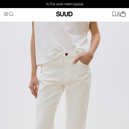
%70'e varan indirim başladı
Anasayfa
Giyim
Alt Giyim
Jean
Ekru Effortless Straight Jean