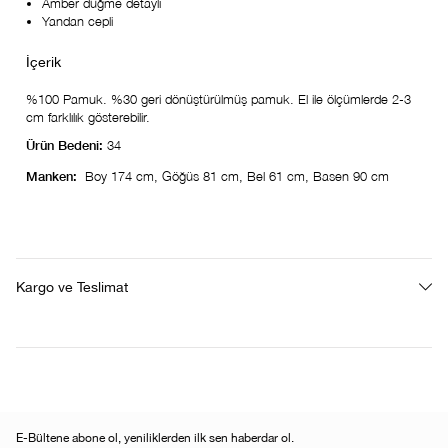
Amber düğme detaylı
Yandan cepli
%100 Pamuk. %30 geri dönüştürülmüş pamuk. El ile ölçümlerde 2-3
cm farklılık gösterebilir.
Ürün Bedeni:
34
Manken:
Boy 174 cm, Göğüs 81 cm, Bel 61 cm, Basen 90 cm
Kargo ve Teslimat
E-Bültene abone ol, yeniliklerden ilk sen haberdar ol.