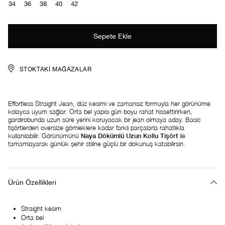
34
36
38
40
42
STOKTAKI MAĞAZALAR
Effortless Straight Jean, düz kesimi ve zamansız formuyla her görünüme
kolayca uyum sağlar. Orta bel yapısı gün boyu rahat hissettirirken,
gardırobunda uzun süre yerini koruyacak bir jean olmaya aday. Basic
tişörtlerden oversize gömleklere kadar farklı parçalarla rahatlıkla
kullanılabilir. Görünümünü
Naya Dökümlü Uzun Kollu Tişört
ile
tamamlayarak günlük şehir stiline güçlü bir dokunuş katabilirsin.
Ürün Özellikleri
Straight kesim
Orta bel