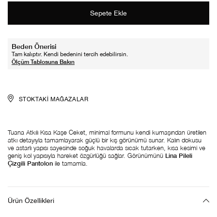
Beden Önerisi
Tam kalıptır. Kendi bedenini tercih edebilirsin.
STOKTAKI MAĞAZALAR
Tuana Atkılı Kısa Kaşe Ceket, minimal formunu kendi kumaşından üretilen
atkı detayıyla tamamlayarak güçlü bir kış görünümü sunar. Kalın dokusu
ve astarlı yapısı sayesinde soğuk havalarda sıcak tutarken, kısa kesimi ve
geniş kol yapısıyla hareket özgürlüğü sağlar. Görünümünü
Lina Pileli
Çizgili Pantolon
ile tamamla.
Ürün Özellikleri