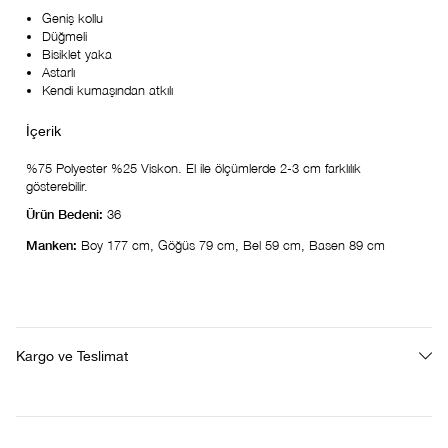
Geniş kollu
Düğmeli
Bisiklet yaka
Astarlı
Kendi kumaşından atkılı
%75 Polyester %25 Viskon. El ile ölçümlerde 2-3 cm farklılık
gösterebilir.
Ürün Bedeni:
36
Manken:
Boy 177 cm, Göğüs 79 cm, Bel 59 cm, Basen 89 cm
Kargo ve Teslimat