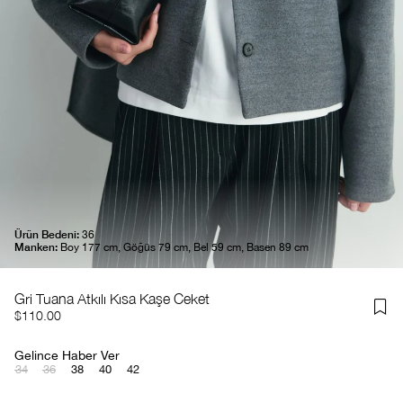
Ürün Bedeni:
36
Manken:
Boy 177 cm, Göğüs 79 cm, Bel 59 cm, Basen 89 cm
Gri Tuana Atkılı Kısa Kaşe Ceket
$110.00
Gelince Haber Ver
34
36
38
40
42