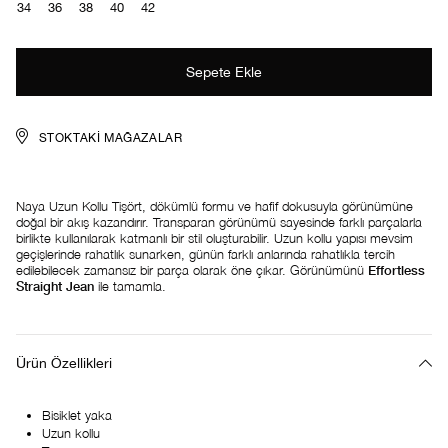
34
36
38
40
42
STOKTAKI MAĞAZALAR
Naya Uzun Kollu Tişört, dökümlü formu ve hafif dokusuyla görünümüne
doğal bir akış kazandırır. Transparan görünümü sayesinde farklı parçalarla
birlikte kullanılarak katmanlı bir stil oluşturabilir. Uzun kollu yapısı mevsim
geçişlerinde rahatlık sunarken, günün farklı anlarında rahatlıkla tercih
edilebilecek zamansız bir parça olarak öne çıkar. Görünümünü
Effortless
Straight Jean
ile tamamla.
Ürün Özellikleri
Bisiklet yaka
Uzun kollu