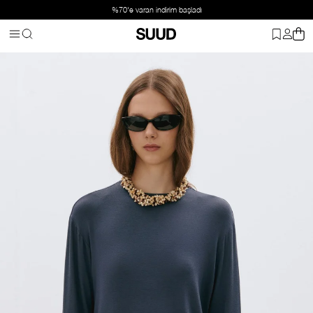
%70'e varan indirim başladı
Anasayfa
Giyim
Üst Giyim
Tişört
Mavi Naya Dökümlü Uzun Koll