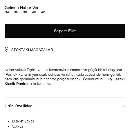
Gelince Haber Ver
34
36
38
40
42
STOKTAKI MAĞAZALAR
Nolan Vatkalı Tişört, vatkalı tasarımıyla zamansız ve güçlü bir stil oluşturur.
Pamuk karışımlı yumuşak dokusu ve rahat kalıbı sayesinde hem günlük
hem ofis görünümünün anahtar parçası olacak. Görünümünü
Jilly Lastikli
Klasik Pantolon
ile tamamla.
Ürün Özellikleri
Bisiklet yakalı
Vatkalı