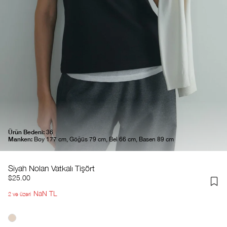
Ürün Bedeni:
36
Manken:
Boy 177 cm, Göğüs 79 cm, Bel 66 cm, Basen 89 cm
Siyah Nolan Vatkalı Tişört
$25.00
NaN TL
2 ve üzeri