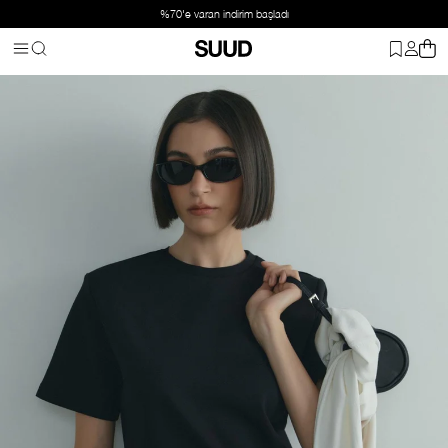
%70'e varan indirim başladı
Anasayfa
Giyim
Üst Giyim
Tişört
Siyah Nolan Vatkalı Tişört