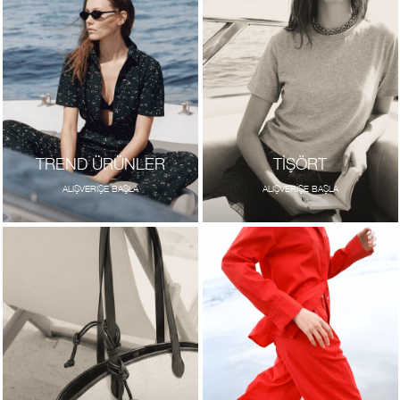
TREND ÜRÜNLER
TİŞÖRT
ALIŞVERİŞE BAŞLA
ALIŞVERİŞE BAŞLA