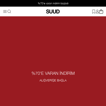
%70'e varan indirim başladı
%70'E VARAN İNDİRİM
ALIŞVERİŞE BAŞLA