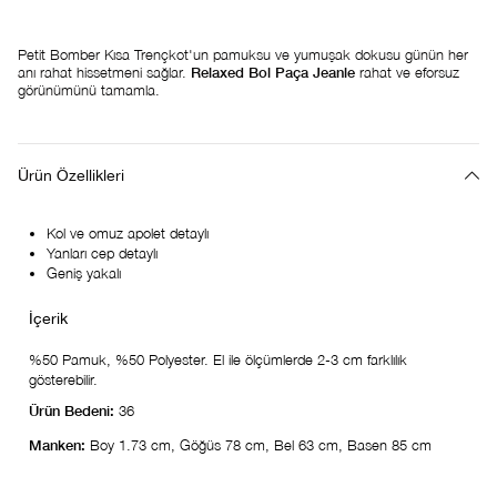
Petit Bomber Kısa Trençkot'un pamuksu ve yumuşak dokusu günün her
anı rahat hissetmeni sağlar.
Relaxed Bol Paça Jeanle
rahat ve eforsuz
görünümünü tamamla.
Ürün Özellikleri
Kol ve omuz apolet detaylı
Yanları cep detaylı
Geniş yakalı
%50 Pamuk, %50 Polyester. El ile ölçümlerde 2-3 cm farklılık
gösterebilir.
Ürün Bedeni:
36
Manken:
Boy 1.73 cm, Göğüs 78 cm, Bel 63 cm, Basen 85 cm