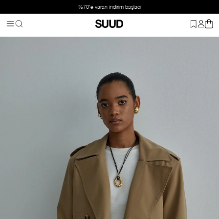
%70'e varan indirim başladı
Anasayfa
Giyim
Dış Giyim
Trençkot
Camel Petit Bomber Kısa T