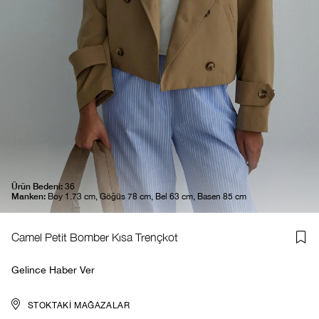
Ürün Bedeni:
36
Manken:
Boy 1.73 cm, Göğüs 78 cm, Bel 63 cm, Basen 85 cm
Camel Petit Bomber Kısa Trençkot
Gelince Haber Ver
STOKTAKI MAĞAZALAR