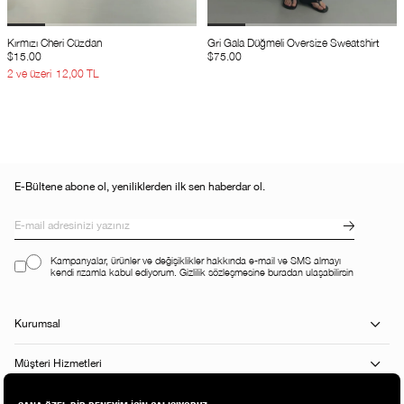
Kırmızı Cheri Cüzdan
Gri Gala Düğmeli Oversize Sweatshirt
$15.00
$75.00
2 ve üzeri
12,00 TL
E-Bültene abone ol, yeniliklerden ilk sen haberdar ol.
Kampanyalar, ürünler ve değişiklikler hakkında e-mail ve SMS almayı
kendi rızamla kabul ediyorum. Gizlilik sözleşmesine buradan ulaşabilirsin
Kurumsal
Müşteri Hizmetleri
Alışveriş Rehberi