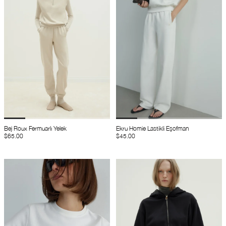
Bej Roux Fermuarlı Yelek
Ekru Homie Lastikli Eşofman
$65.00
$45.00