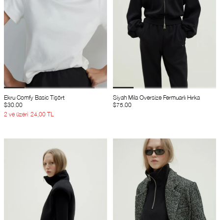
Ekru Comfy Basic Tişört
Siyah Mila Oversize Fermuarlı Hırka
$30.00
$75.00
2 ve üzeri
24,00 TL