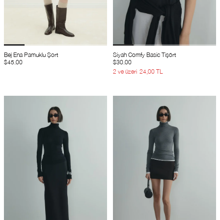
Bej Ena Pamuklu Şort
Siyah Comfy Basic Tişört
$45.00
$30.00
2 ve üzeri
24,00 TL