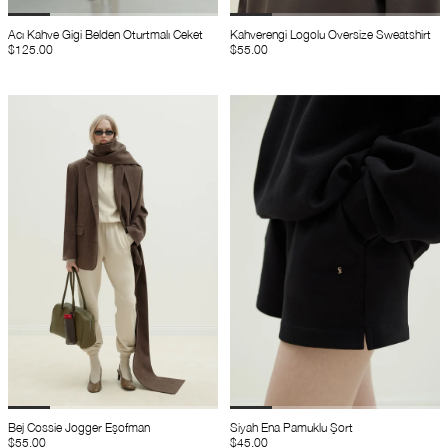
Acı Kahve Gigi Belden Oturtmalı Ceket
Kahverengi Logolu Oversize Sweatshirt
$125.00
$55.00
Bej Cossie Jogger Eşofman
Siyah Ena Pamuklu Şort
$55.00
$45.00