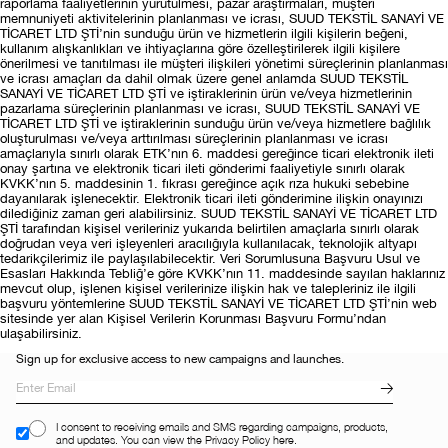
raporlama faaliyetlerinin yürütülmesi, pazar araştırmaları, müşteri
memnuniyeti aktivitelerinin planlanması ve icrası, SUUD TEKSTİL SANAYİ VE
TİCARET LTD ŞTİ’nin sunduğu ürün ve hizmetlerin ilgili kişilerin beğeni,
kullanım alışkanlıkları ve ihtiyaçlarına göre özelleştirilerek ilgili kişilere
önerilmesi ve tanıtılması ile müşteri ilişkileri yönetimi süreçlerinin planlanması
ve icrası amaçları da dahil olmak üzere genel anlamda SUUD TEKSTİL
SANAYİ VE TİCARET LTD ŞTİ ve iştiraklerinin ürün ve/veya hizmetlerinin
pazarlama süreçlerinin planlanması ve icrası, SUUD TEKSTİL SANAYİ VE
TİCARET LTD ŞTİ ve iştiraklerinin sunduğu ürün ve/veya hizmetlere bağlılık
oluşturulması ve/veya arttırılması süreçlerinin planlanması ve icrası
amaçlarıyla sınırlı olarak ETK’nın 6. maddesi gereğince ticari elektronik ileti
onay şartına ve elektronik ticari ileti gönderimi faaliyetiyle sınırlı olarak
KVKK’nın 5. maddesinin 1. fıkrası gereğince açık rıza hukuki sebebine
dayanılarak işlenecektir. Elektronik ticari ileti gönderimine ilişkin onayınızı
dilediğiniz zaman geri alabilirsiniz. SUUD TEKSTİL SANAYİ VE TİCARET LTD
ŞTİ tarafından kişisel verileriniz yukarıda belirtilen amaçlarla sınırlı olarak
doğrudan veya veri işleyenleri aracılığıyla kullanılacak, teknolojik altyapı
tedarikçilerimiz ile paylaşılabilecektir. Veri Sorumlusuna Başvuru Usul ve
Esasları Hakkında Tebliğ’e göre KVKK’nın 11. maddesinde sayılan haklarınız
mevcut olup, işlenen kişisel verilerinize ilişkin hak ve talepleriniz ile ilgili
başvuru yöntemlerine SUUD TEKSTİL SANAYİ VE TİCARET LTD ŞTİ’nin web
sitesinde yer alan Kişisel Verilerin Korunması Başvuru Formu’ndan
ulaşabilirsiniz.
Sign up for exclusive access to new campaigns and launches.
I consent to receiving emails and SMS regarding campaigns, products,
and updates. You can view the Privacy Policy here.