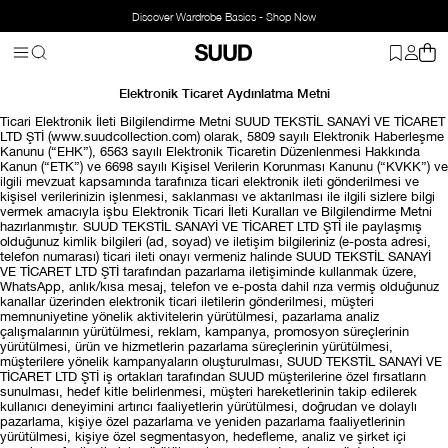
Discover Wardrobe Basics - Shop Now
Elektronik Ticaret Aydınlatma Metni
Ticari Elektronik İleti Bilgilendirme Metni SUUD TEKSTİL SANAYİ VE TİCARET
LTD ŞTİ (www.suudcollection.com) olarak, 5809 sayılı Elektronik Haberleşme
Kanunu (“EHK”), 6563 sayılı Elektronik Ticaretin Düzenlenmesi Hakkında
Kanun (“ETK”) ve 6698 sayılı Kişisel Verilerin Korunması Kanunu (“KVKK”) ve
ilgili mevzuat kapsamında tarafınıza ticari elektronik ileti gönderilmesi ve
kişisel verilerinizin işlenmesi, saklanması ve aktarılması ile ilgili sizlere bilgi
vermek amacıyla işbu Elektronik Ticari İleti Kuralları ve Bilgilendirme Metni
hazırlanmıştır. SUUD TEKSTİL SANAYİ VE TİCARET LTD ŞTİ ile paylaşmış
olduğunuz kimlik bilgileri (ad, soyad) ve iletişim bilgileriniz (e-posta adresi,
telefon numarası) ticari ileti onayı vermeniz halinde SUUD TEKSTİL SANAYİ
VE TİCARET LTD ŞTİ tarafından pazarlama iletişiminde kullanmak üzere,
WhatsApp, anlık/kısa mesaj, telefon ve e-posta dahil rıza vermiş olduğunuz
kanallar üzerinden elektronik ticari iletilerin gönderilmesi, müşteri
memnuniyetine yönelik aktivitelerin yürütülmesi, pazarlama analiz
çalışmalarının yürütülmesi, reklam, kampanya, promosyon süreçlerinin
yürütülmesi, ürün ve hizmetlerin pazarlama süreçlerinin yürütülmesi,
müşterilere yönelik kampanyaların oluşturulması, SUUD TEKSTİL SANAYİ VE
TİCARET LTD ŞTİ iş ortakları tarafından SUUD müşterilerine özel fırsatların
sunulması, hedef kitle belirlenmesi, müşteri hareketlerinin takip edilerek
kullanıcı deneyimini artırıcı faaliyetlerin yürütülmesi, doğrudan ve dolaylı
pazarlama, kişiye özel pazarlama ve yeniden pazarlama faaliyetlerinin
yürütülmesi, kişiye özel segmentasyon, hedefleme, analiz ve şirket içi