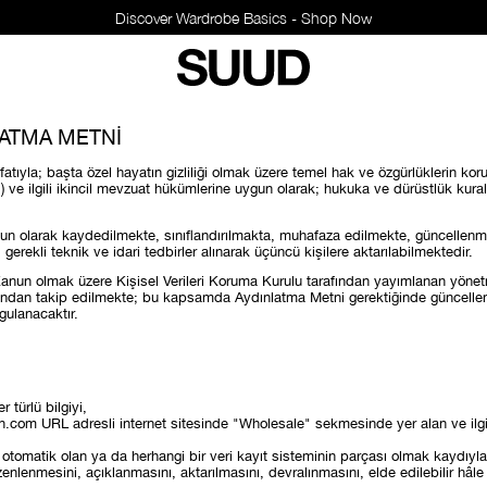
Discover Wardrobe Basics - Shop Now
LATMA METNİ
ıfatıyla; başta özel hayatın gizliliği olmak üzere temel hak ve özgürlüklerin k
n”) ve ilgili ikincil mevzuat hükümlerine uygun olarak; hukuka ve dürüstlük ku
uygun olarak kaydedilmekte, sınıflandırılmakta, muhafaza edilmekte, güncelle
 gerekli teknik ve idari tedbirler alınarak üçüncü kişilere aktarılabilmektedir.
un olmak üzere Kişisel Verileri Koruma Kurulu tarafından yayımlanan yönetmeli
kından takip edilmekte; bu kapsamda Aydınlatma Metni gerektiğinde güncellen
gulanacaktır.
r türlü bilgiyi,
com URL adresli internet sitesinde "Wholesale" sekmesinde yer alan ve ilgili ki
tomatik olan ya da herhangi bir veri kayıt sisteminin parçası olmak kaydıyla
lenmesini, açıklanmasını, aktarılmasını, devralınmasını, elde edilebilir hâle g