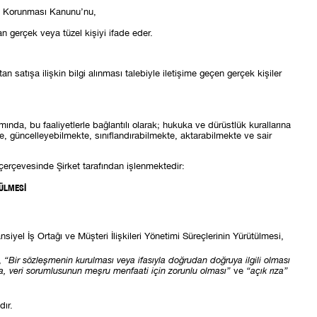
in Korunması Kanunu’nu,
n gerçek veya tüzel kişiyi ifade eder.
n satışa ilişkin bilgi alınması talebiyle iletişime geçen gerçek kişiler
mında, bu faaliyetlerle bağlantılı olarak; hukuka ve dürüstlük kurallarına
e, güncelleyebilmekte, sınıflandırabilmekte, aktarabilmekte ve sair
r çerçevesinde Şirket tarafından işlenmektedir:
TÜLMESİ
nsiyel İş Ortağı ve Müşteri İlişkileri Yönetimi Süreçlerinin Yürütülmesi,
n,
“Bir sözleşmenin kurulması veya ifasıyla doğrudan doğruya ilgili olması
yla, veri sorumlusunun meşru menfaati için zorunlu olması”
ve
“açık rıza”
dır.