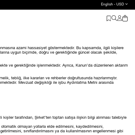
English - USD
orunmasına azami hassasiyet göstermektedir. Bu kapsamda, ilgili kişilere
rallarına uygun biçimde, doğru ve gerektiğinde güncel olacak şekilde,
nmekte ve gerektiğinde işlenmektedir. Ayrıca, Kanun’da düzenlenen aktarım
k, tebliğ, ilke kararları ve rehberler doğrultusunda hazırlanmıştır.
mektedir. Mevzuat değişikliği ile işbu Aydınlatma Metni arasında
şiler tarafından, Şirket’ten toptan satışa ilişkin bilgi alınması talebiyle
 otomatik olmayan yollarla elde edilmesini, kaydedilmesini,
etirilmesini, sınıflandırılmasını ya da kullanılmasının engellenmesi gibi