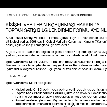
BEST SELLERS
CLOTHING
BAGS
ACCESSORIES
SUUD BASIC
SUMMER SALE
KİŞİSEL VERİLERİN KORUNMASI HAKKINDA
TOPTAN SATIŞ BİLGİLENDİRME FORMU AYDIN
Suud Tekstil Sanayi ve Ticaret Limited Şirketi
(“Şirket”) veri sorumlusu s
ait kişisel veriler, 6698 sayılı Kişisel Verilerin Korunması Kanunu (“Kanu
belirli, açık ve meşru amaçlarla işlenmektedir.
Kişisel veriler; Kanun’da öngörülen genel ilkelere ve işleme şartlarına 
şartları çerçevesinde ve mevzuatın izin verdiği hallerle sınırlı olmak üzere,
İşbu Aydınlatma Metni; yürürlükte bulunan mevzuat hükümleri ile başta Kan
Mevzuatta meydana gelebilecek değişiklikler ile Kurul düzenlemeleri ya
uyumsuzluk doğması halinde, ilgili yasal düzenlemeler öncelikli olarak uy
1. TANIMLAR
İşbu Aydınlatma Metni’nde geçen;
Kişisel Veri:
Kimliği belirli veya belirlenebilir gerçek kişiye ilişkin he
Toptan Satış Bilgilendirme Formu:
Şirket'e ait www.suudcollection.
iletişime geçilmesi amacıyla doldurulup Şirket'e gönderilen formu,
Kişisel Verilerin İşlenmesi:
Kişisel verilerin tamamen veya kısmen o
depolanmasını, muhafaza edilmesini, değiştirilmesini, yeniden düzen