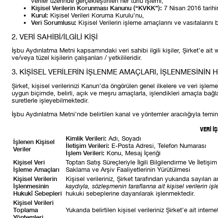
veriler üzerinde gerçekleştirilen her türlü işlemi,
Kişisel Verilerin Korunması Kanunu (“KVKK”):
7 Nisan 2016 tarihi
Kurul:
Kişisel Verileri Koruma Kurulu’nu,
Veri Sorumlusu:
Kişisel Verilerin işleme amaçlarını ve vasıtalarını
2. VERİ SAHİBİ/İLGİLİ KİŞİ
İşbu Aydınlatma Metni kapsamındaki veri sahibi ilgili kişiler, Şirket’e ait
ve/veya tüzel kişilerin çalışanları / yetkilileridir.
3. KİŞİSEL VERİLERİN İŞLENME AMAÇLARI, İŞLENMESİNİ
Şirket, kişisel verilerinizi Kanun’da öngörülen genel ilkelere ve veri işlem
uygun biçimde, belirli, açık ve meşru amaçlarla, işlendikleri amaçla bağl
suretlerle işleyebilmektedir.
İşbu Aydınlatma Metni’nde belirtilen kanal ve yöntemler aracılığıyla temin
VERİ İ
Kimlik Verileri:
Adı, Soyadı
İşlenen Kişisel
İletişim Verileri:
E-Posta Adresi, Telefon Numarası
Veriler
İşlem Verileri:
Konu, Mesaj İçeriği
Kişisel Veri
Toptan Satış Süreçleriyle İlgili Bilgilendirme Ve İletiş
İşleme Amaçları
Saklama ve Arşiv Faaliyetlerinin Yürütülmesi
Kişisel Verilerin
Kişisel verileriniz, Şirket tarafından yukarıda sayıla
İşlenmesinin
kaydıyla, sözleşmenin taraflarına ait kişisel verilerin i
Hukukî Sebepleri
hukuki sebeplerine dayanılarak işlenmektedir.
Kişisel Verileri
Toplama
Yukarıda belirtilen kişisel verileriniz Şirket’e ait inter
Yöntemleri