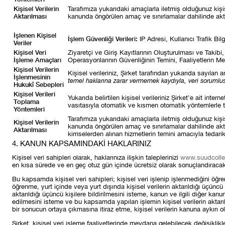
Kişisel Verilerin
Tarafımıza yukarıdaki amaçlarla iletmiş olduğunuz kişis
Aktarılması
kanunda öngörülen amaç ve sınırlamalar dahilinde aktarıl
İşlenen Kişisel
İşlem Güvenliği Verileri:
IP Adresi, Kullanıcı Trafik Bilg
Veriler
Kişisel Veri
Ziyaretçi ve Giriş Kayıtlarının Oluşturulması ve Takib
İşleme Amaçları
Operasyonlarının Güvenliğinin Temini, Faaliyetlerin Me
Kişisel Verilerin
Kişisel verileriniz, Şirket tarafından yukarıda sayıla
İşlenmesinin
temel haklarına zarar vermemek kaydıyla, veri sorumlu
Hukukî Sebepleri
Kişisel Verileri
Yukarıda belirtilen kişisel verileriniz Şirket’e ait int
Toplama
vasıtasıyla otomatik ve kısmen otomatik yöntemlerle 
Yöntemleri
Tarafımıza yukarıdaki amaçlarla iletmiş olduğunuz kişis
Kişisel Verilerin
kanunda öngörülen amaç ve sınırlamalar dahilinde aktarıl
Aktarılması
kimselerden alınan hizmetlerin temini amacıyla tedarikçil
4. KANUN KAPSAMINDAKİ HAKLARINIZ
Kişisel veri sahipleri olarak, haklarınıza ilişkin taleplerinizi
www.suudcolle
en kısa sürede ve en geç otuz gün içinde ücretsiz olarak sonuçlandıracakt
Bu kapsamda kişisel veri sahipleri; kişisel veri işlenip işlenmediğini öğre
öğrenme, yurt içinde veya yurt dışında kişisel verilerin aktarıldığı üçüncü
aktarıldığı üçüncü kişilere bildirilmesini isteme, kanun ve ilgili diğer k
edilmesini isteme ve bu kapsamda yapılan işlemin kişisel verilerin aktarıld
bir sonucun ortaya çıkmasına itiraz etme, kişisel verilerin kanuna aykırı 
Şirket, kişisel veri işleme faaliyetlerinde meydana gelebilecek değişiklik