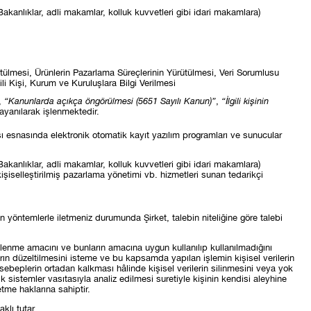
Bakanlıklar, adli makamlar, kolluk kuvvetleri gibi idari makamlara)
rütülmesi, Ürünlerin Pazarlama Süreçlerinin Yürütülmesi, Veri Sorumlusu
i Kişi, Kurum ve Kuruluşlara Bilgi Verilmesi
n,
“Kanunlarda açıkça öngörülmesi (5651 Sayılı Kanun)”
,
“İlgili kişinin
yanılarak işlenmektedir.
lması esnasında elektronik otomatik kayıt yazılım programları ve sunucular
Bakanlıklar, adli makamlar, kolluk kuvvetleri gibi idari makamlara)
 kişiselleştirilmiş pazarlama yönetimi vb. hizmetleri sunan tedarikçi
n yöntemlerle iletmeniz durumunda Şirket, talebin niteliğine göre talebi
n işlenme amacını ve bunların amacına uygun kullanılıp kullanılmadığını
ların düzeltilmesini isteme ve bu kapsamda yapılan işlemin kişisel verilerin
 sebeplerin ortadan kalkması hâlinde kişisel verilerin silinmesini veya yok
k sistemler vasıtasıyla analiz edilmesi suretiyle kişinin kendisi aleyhine
tme haklarına sahiptir.
klı tutar.