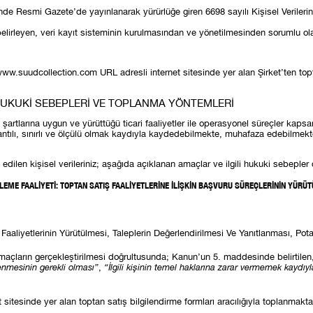
nde Resmi Gazete’de yayınlanarak yürürlüğe giren 6698 sayılı Kişisel Veriler
 belirleyen, veri kayıt sisteminin kurulmasından ve yönetilmesinden sorumlu ola
 www.suudcollection.com URL adresli internet sitesinde yer alan Şirket’ten topta
N HUKUKİ SEBEPLERİ VE TOPLANMA YÖNTEMLERİ
e şartlarına uygun ve yürüttüğü ticari faaliyetler ile operasyonel süreçler kapsa
antılı, sınırlı ve ölçülü olmak kaydıyla kaydedebilmekte, muhafaza edebilmekt
 edilen kişisel verileriniz; aşağıda açıklanan amaçlar ve ilgili hukuki sebeple
ŞLEME FAALİYETİ: TOPTAN SATIŞ FAALİYETLERİNE İLİŞKİN BAŞVURU SÜREÇLERİNİN YÜRÜ
im Faaliyetlerinin Yürütülmesi, Taleplerin Değerlendirilmesi Ve Yanıtlanması, Pota
n amaçların gerçekleştirilmesi doğrultusunda; Kanun’un 5. maddesinde belirtile
şlenmesinin gerekli olması”
,
“İlgili kişinin temel haklarına zarar vermemek kaydı
net sitesinde yer alan toptan satış bilgilendirme formları aracılığıyla toplanmakta