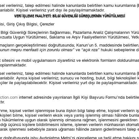
el verileriniz, talep edilmesi halinde kanunlarda belirtilen kamu kurumlarına (
abilir. Kişisel verileriniz yurt dışı ile paylaşılmamaktadır.
VERİ İŞLEME FAALİYETİ: BİLGİ GÜVENLİĞİ SÜREÇLERİNİN YÜRÜTÜLMESİ
isi, Giriş Çıkış Bilgisi, Çerezler
i, Bilgi Güvenliği Süreçlerinin Sağlanması, Pazarlama Analiz Çalışmalarının Yü
vzuata Uygun Yürütülmesi, Saklama ve Arşiv Faaliyetlerinin Yürütülmesi, Yetkil
n amaçların gerçekleştirilmesi doğrultusunda; Kanun’un 5. maddesinde belirtile
sunun meşru menfaati için zorunlu olması”
ve
“açık rıza”
hukuki sebeplerine da
ernet sitesini ve mobil uygulamasını ziyaretiniz ve elektronik formların dolduru
toplanmaktadır.
el verileriniz, talep edilmesi halinde kanunlarda belirtilen kamu kurumlarına (
abilir. Ayrıca kişisel verileriniz; sunucu ve hosting, bulut, bilgi teknolojileri
er ile paylaşılabilecektir. Kişisel verileriniz yurt dışı ile paylaşılmamaktadır.
ction.com
internet adresinde yayınlanan İlgili Kişi Başvuru Formu’nda belirtile
ır.
nme, kişisel verileri işlenmişse buna ilişkin bilgi talep etme, kişisel verileri
 kişileri bilme, kişisel verilerin eksik veya yanlış işlenmiş olması hâlinde bun
anun hükümlerine uygun olarak işlenmiş olmasına rağmen, işlenmesini gerektiren
ığı üçüncü kişilere bildirilmesini isteme, işlenen verilerin münhasıran otomati
olarak işlenmesi sebebiyle zarara uğraması hâlinde zararın giderilmesini talep e
ler doğrultusunda işbu Aydınlatma Metni’ni güncelleme ve tadil etme hakkını sa