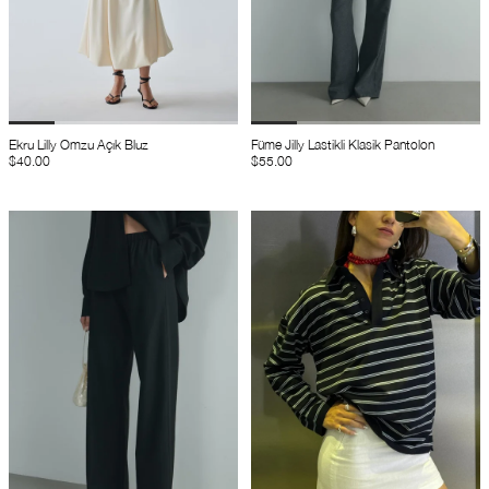
Ekru Lilly Omzu Açık Bluz
Füme Jilly Lastikli Klasik Pantolon
$40.00
$55.00