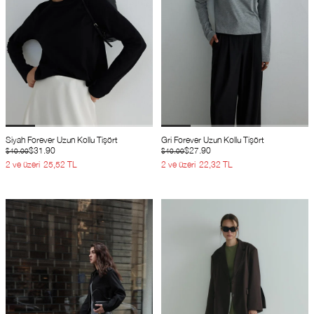
Siyah Forever Uzun Kollu Tişört
Gri Forever Uzun Kollu Tişört
$31.90
$27.90
$40.00
$40.00
2 ve üzeri
25,52 TL
2 ve üzeri
22,32 TL