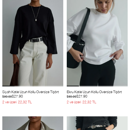
Siyah Katie Uzun Kollu Oversize Tişört
Ekru Katie Uzun Kollu Oversize Tişört
$27.90
$27.90
$30.00
$30.00
2 ve üzeri
22,32 TL
2 ve üzeri
22,32 TL