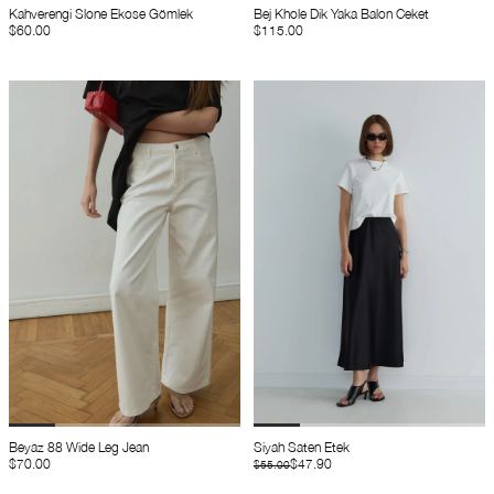
Kahverengi Slone Ekose Gömlek
Bej Khole Dik Yaka Balon Ceket
$60.00
$115.00
Beyaz 88 Wide Leg Jean
Siyah Saten Etek
$70.00
$47.90
$55.00