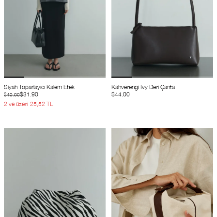
Siyah Toparlayıcı Kalem Etek
Kahverengi Ivy Deri Çanta
$31.90
$44.00
$40.00
2 ve üzeri
25,52 TL