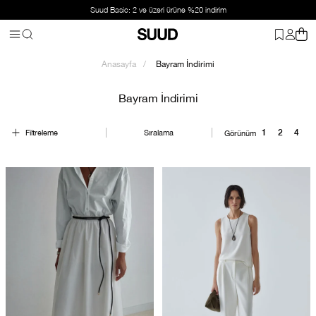
Hafta içi verilen siparişler 24 saat içinde kargoda
Anasayfa
Bayram İndirimi
Bayram İndirimi
Filtreleme
Sıralama