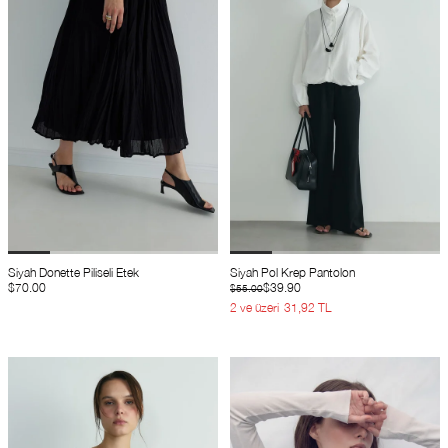
Siyah Donette Piliseli Etek
Siyah Pol Krep Pantolon
$70.00
$39.90
$55.00
2 ve üzeri
31,92 TL