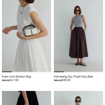
Krem Archi Bonbon Bag
Kahverengi Day Poplin Kloş Etek
$47.90
$56.90
$55.00
$65.00