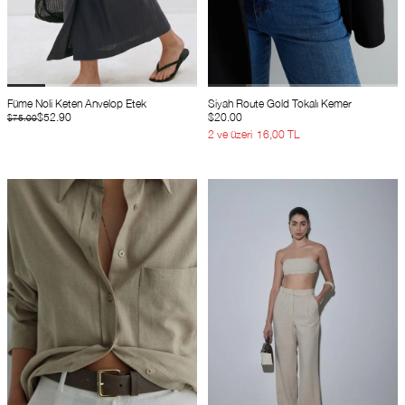
Füme Noli Keten Anvelop Etek
Siyah Route Gold Tokalı Kemer
$52.90
$20.00
$75.00
2 ve üzeri
16,00 TL