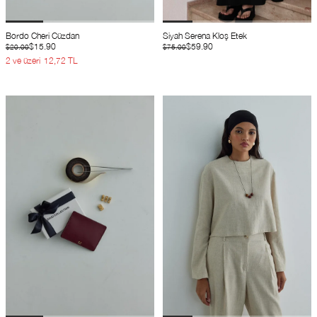
Bordo Cheri Cüzdan
Siyah Serena Kloş Etek
$15.90
$59.90
$20.00
$75.00
2 ve üzeri
12,72 TL