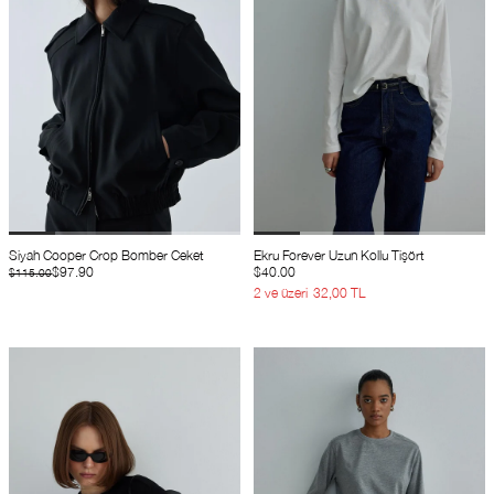
Siyah Cooper Crop Bomber Ceket
Ekru Forever Uzun Kollu Tişört
$97.90
$40.00
$115.00
2 ve üzeri
32,00 TL