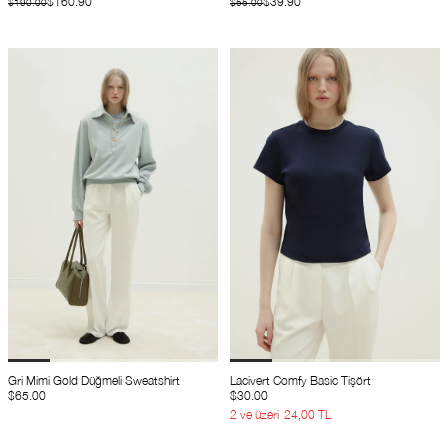
$160.90
$39.90
$190.00
$55.00
Gri Mimi Gold Düğmeli Sweatshirt
Lacivert Comfy Basic Tişört
$65.00
$30.00
2 ve üzeri
24,00 TL