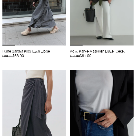
Füme Sandra Kloş Uzun Elbise
Koyu Kahve Maskülen Blazer Ceket
$68.90
$81.90
$80.00
$95.00