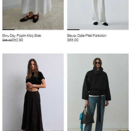
Ekru Day Poplin Kloş Etek
Beyaz Dalie Pileli Pantolon
$52.90
$65.00
$65.00