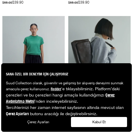
$39.90
$39.90
$55.00
$55.00
Yeşil Robe Kısa Kollu Kazak
Acı Kahve Milan Zincirli Deri Çanta
$39.90
$80.00
$55.00