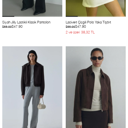
Siyah Jilly Lastikli Klasik Pantolon
Lacivert Çizgili Polo Yaka Tişört
$47.90
$47.90
$55.00
$55.00
2 ve üzeri
38,32 TL