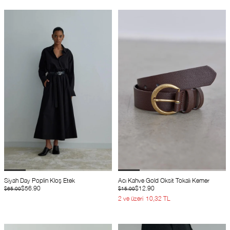
Siyah Day Poplin Kloş Etek
Acı Kahve Gold Oksit Tokalı Kemer
$56.90
$12.90
$65.00
$15.00
2 ve üzeri
10,32 TL