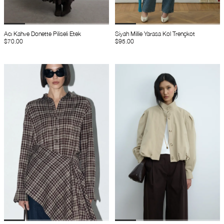
Acı Kahve Donette Piliseli Etek
Siyah Millie Yarasa Kol Trençkot
$70.00
$95.00