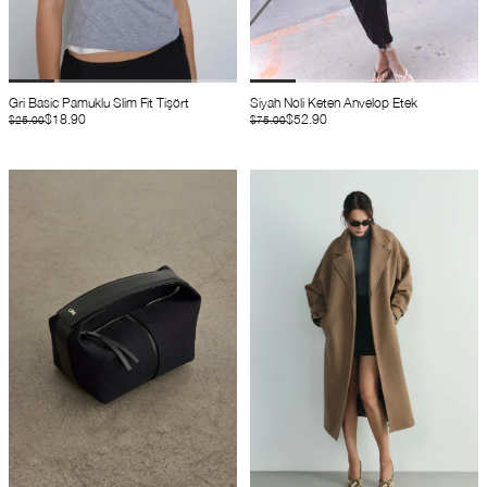
Gri Basic Pamuklu Slim Fit Tişört
Siyah Noli Keten Anvelop Etek
$18.90
$52.90
$25.00
$75.00