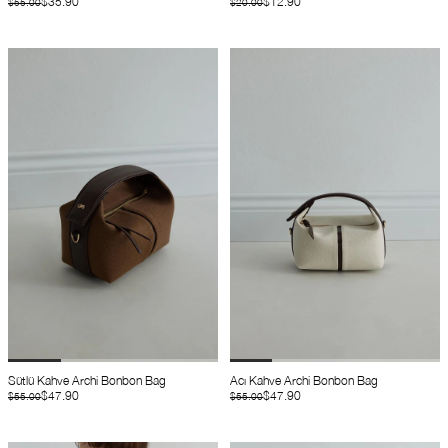
$35.90
$12.90
$55.00
$20.00
Sütlü Kahve Archi Bonbon Bag
Acı Kahve Archi Bonbon Bag
$47.90
$47.90
$55.00
$55.00