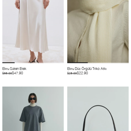
Ekru Saten Etek
Ekru Düz Örgülü Triko Atkı
$47.90
$22.90
$55.00
$25.00